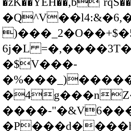
�z
K��YÊH��,b`rqS�����L�ss�e�d׷�u��=����Ňd��u�"j�7(�X�ƨq
�Q^V��l4:&�6
)���_2�O��+$�5�؃LQ����f_$T�E�=�R���l7�f�����1Ӯ�M#0��0+=ʬ\� )�{c�_3�x�F1��`�f�~i�U�a�\~7�%��B�Rz�N�^t�:j��n���4�]7��1��7',j$��j���8u�ԩ��
6j�L =�,����3T
�$V���-
�%���_)�����.
�4g���n
����-
"�&V6��
�P���d����