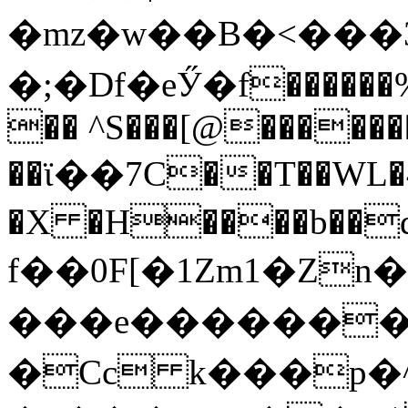
�mz�w��B�<���3u
�;�Df�eӲ�f������%
�� ^S���[@������
��ϊ��7C��T��WL�4�
�X �H����b��d�R
f��0F[�1Zm1�Zn
���e�������
�Cc k���p�