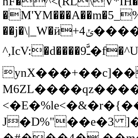
nF�^<(RL\V*IH��
�M'YM���A��m�5_%��
��j�\|_W�ӥ+ݵ4����� _]
^,IcV:�d����9ﳲ�f�^U幵Ի0�%,�mEʼe�j
ynX���+��c]��
M6ZL����qz���
<�E�%le<�&�r�{
J�D%"��e�3 ]
�#���4�,��m�