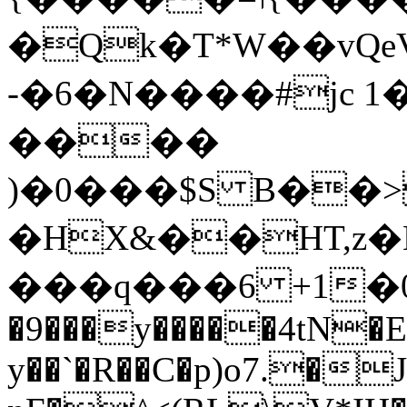
�Qk�T*W��vQeV,
-�6�N����#jc 1�
����
)�0���$S B��
�HX&��HT,z�
�9���y�����4tN�E�
y��`�R��C�p)o7.�