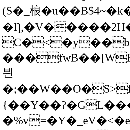
(S�_桹�u��B$4~�
�Ƞ,�V�����2H
C�<�y��b�ؕ��OMߞ��B�̊
���fwB��[W
븬
�;��W��O�S>
{��Y��?�GL�
�%v=�Y�_eV�<�e