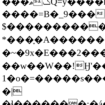
���ݣھQ=y����h��d���7|
����=B�_9���
$����������
*���֪�A�������a���
�~�9x�E���2���
��w��W��!Ӈ'�
1�o�=�����s��
�|
�ɬ�������;�á