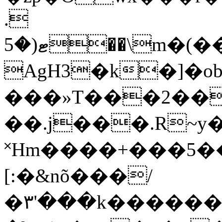
.
ޓ(�5��\m�(����Ae���@]K*����J��cLo�T�0��
AgH3�k�]�ob
���»T���2��f�%��QZ�_
��.j���.R~
˟Hm����+���5��t
[:�&nõ���/
�٣'���k������o{��H^���݄��{���