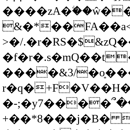
����zA�ۧ��ŵ��
&�*��FA��a<
>�/.�r�RS�$&zQ�
�f�r�.s�mQ��t
����&3/�o͙�
r�q�+F�V��H�]�ٸ{����w��K6����"����L�4�ʹZ�d��
�-;�y7����՞�
+��*8���j�B� 