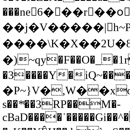
���ne򛆮6���r��oٍ
��j�V�����|h~P
����\K�X��2U�
�)~qy�F��O�_�1r
�3����Y�iQ~���jkE;�a
�P~}V�,W��xɢ
s��*ͭ��3RP��M�-
cBaD����˙�����Gi��^