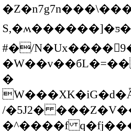
�Z�n7g7n���\���#
S,�ʍ������]�ƽ�F
#�/N�Ux����󥤲
�W��v��бL�=���1��sȑޘ�@�^��A���+��
�
W���XK�iG�d�
/�5J2� ���Z�V�
�^����f q�fj����1