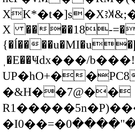
XK*�t�]s�Xꜣ꓀&;�z
X ����18-=�
{�ĺ����u�MI�u�þ
ˌ�E��Ҹdx���/b��
UP�hO+��PC
�&H��7@��
R1�����5n�P)��
�Iذ^��"����0�=��0�E~pn�6SRh�g�ѸE�ی�����S�E̋�dӅ�>���c~+��)���{zZ�ZL�/