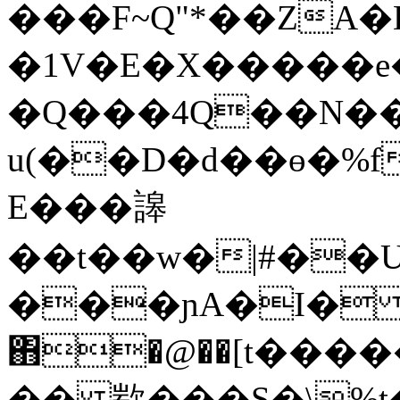
���F~Q"*��ZA�
�1V�E�X�����e�
�Q���4Q��N��
u(��D�d��ө�%f�
E���䜂
��t��w�|#��U
���ɲA�I�
΋�@��[t���
�� 歂���S�\%t�