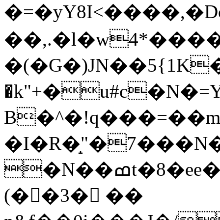
�=�yY8I<����,
��,.�l�w4*���
�(�G�)JN��5{1K�+�
�k"+�u#c�N�=
B�^�!q���=��m
�I�R�̝"�7���N�
�N��ߘt�8�ee������qO8�s}G��H3ٓ>
(��3� ��