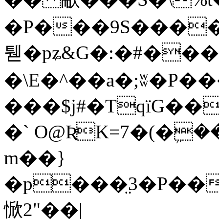
�P���9S����+
퉫�pʑ&G�:�#��
�\E�^��a�;ʬ�P�
���$j#�TqïG�
�` O@ƦK=7�(�ܹ
m��}
�p���̤3�P��
惞2"��|