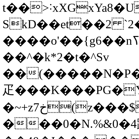
t��>˸xXGxYa8�
SkD��et��2 
����o'��{g6��nߖ���w�+F]����-
��^�k*2�t�^Sv
��(�����N�P�N�
⽦���K���PG�Y
�~+zخ7(z���$zӀ{Pp�c�Hꐴ
���0�N.%&0�4