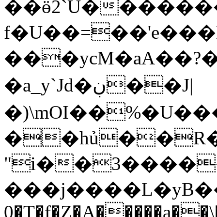
��ӫ2`U�������U
f�U��=��'e��
���ycM�aA��?�
�a_y`Jd�ڹ��J|
�)\mOI��%�U��
��hủ��R�`
"i��3����
���j����L�yB��w
0�T�f�Z�A�����a��