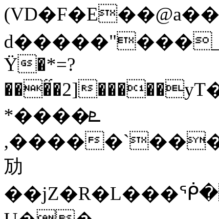
(VD�F�E��@a�
d�����"���_
Ϋ�*=?
���̋�2]�����
*����ܧ
,�����`���
劢
��jZ�R�L���ᖀ�