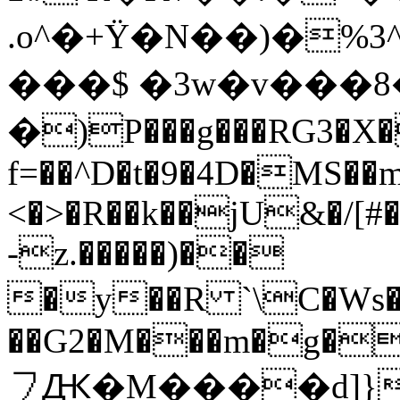
.o^�+Ÿ�N��)�%
���$ �3w�v���8
�)P���g���RG3�X
f=��^D�t�9�4D�MS��
<�>�R��k��jU&�/[#�
-z.�����)��
�y��R `\C�Ws��\
��G2�M���m�g�
㇇Ԫ�M����d]}