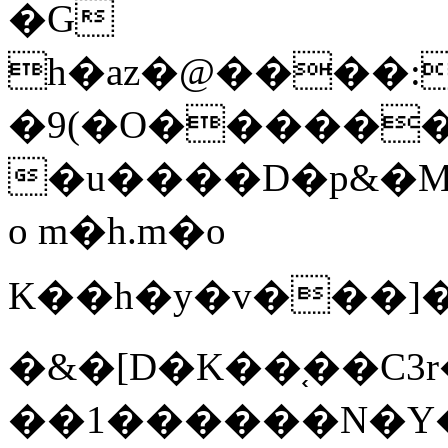
�G
h�az�@����:�(3$� 
�9(�O������
�u����D�p&�M
o m�h.m�o
K��h�y�v���]��N�؄�̾m����n�Q*`9%4�ˍ��o�wed��p��
�&�[D�K��֚��C3
��1������N�Y