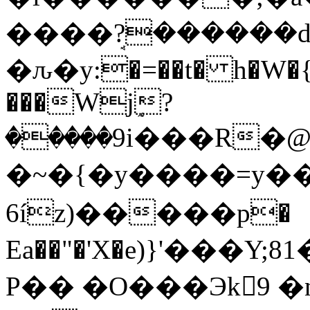
����ܱ?������
�ԉ�y:�=��t� h�W�{
���Wjٟ?
�����9i���R�@u�j�~
�~�{�y����=y��M�
6íz)�����p�
Ea��"�'X�e)}'���Y;81�;�۾���ݢpd�m
P�� �O���
Эk9 