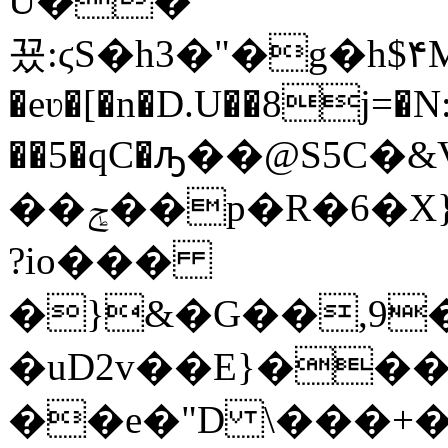
U��
꾰:ϛS�h3�"�g�h
�eʋ�[�n�D.U��8j=�N
��5�qC�ԡ��@S5
��ݮ��p�R�6
?io���
�}&�G��,9�
�uD2v��E}���
��e�"D \���+