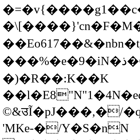
�=�v{����g1��c
�\[����}'cn�F�
��Eo617��&�nbn�t_
�� �%�e�9�iN�ذ�©����ŉ�,�)j�']�Io
�)�R��:K��K
��l�E8"N"1�4N�
©&उĨ�pJ���,�/
'MKe-�/Y�S�nN