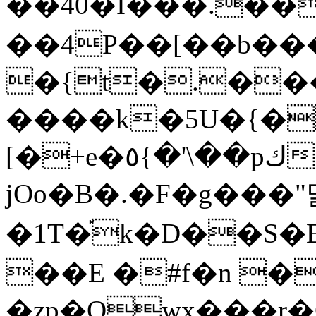
��40�I���.��
��4P��[��b��
�{t�.���ڀ{��&M�{��oj��ha�5��"�V�
����k�5U�{�
[�+e�٥{�'\��pك���C 0tߠ�-
jOo�B�.�F�g���"
�1T�֡k�D��S�
��E �#f�n 
�zp�Owx���r�