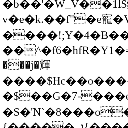
�b��'�W_V��1
v�e�k.��f"�e寵
����!;Y�4�B���
��^�f6�hfR�Y1�=�e"�:�a�1D��ڥ
���j�輝
����$Hc��o����
�$��G�7-���e
�S�'N`�8���o�X�\
{�����=ו{��
�