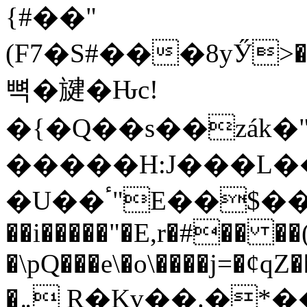
{#��"
(F7�S#���8yӲ>�Z
뼉�旔�Ԋc!
�{�Q��s��zák
�����H:J���L�
�U��ٴ"E��$��FE z���f��͂G�$iN�s�/
��i�����"�E,r�#�� ��(
�\pQ���e\�o\����j=�¢q
�܅ R�Kv��.�*��