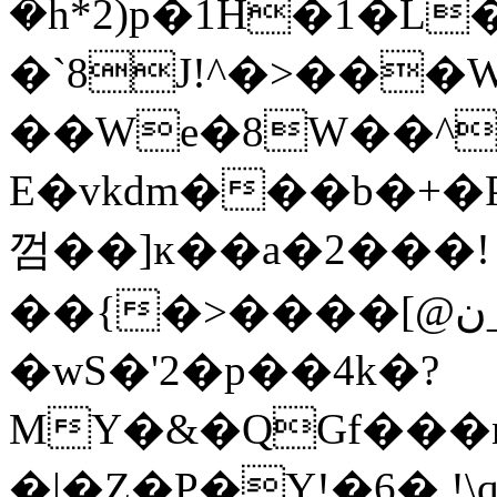
�h*2)p�1H�1�L
�`8J!^�>���W
��We�8W��^
E�vkdm���b�+�
껌��]ĸ��a�2���!
��{�>����[@ن_^�KO���.���eP$�\ wq�/
�wS�'2�p��4k�?
MY�&�QGf��
�|�Z�P�Y!�6�,!