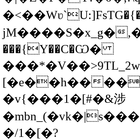
�<��Wʋ`U:]FsTG�{
jM����S�x_g�,�|B�,
���{Y��C�Ѡ�
���*�V��>9TL_2w�ٓ���t�{Mј�Vh��ѹ
[�e��h����
�v{���1�[#�&涉
�mbn_(�vk�|s���
�/1�[�?