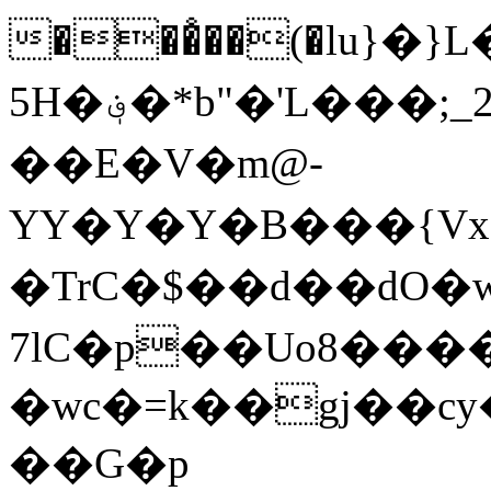
���ْ��(�lu}�}L�ظ��s� e��ے��
5H�؋�*b"�'L���;_2�)�sa2� @a!
��E�V�m@-
YY�Y�Y�B���{Vx6
�TrC�$��d��dO�
�wc�=k��gj��cy
��G�p