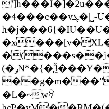
']h���I�]�2u�
�4���c��vܓ�|˽-U���a���lvMR�+?
h�j���6{�IU��U�
�x���[v�XL�
�(���s��j
(�ݛN*�{�Ѯ���Y�Z�ߒ�D���
��g�m���"�Lڊ�W��IZ
�L�~wꃻ
hcP�vM��RM�(