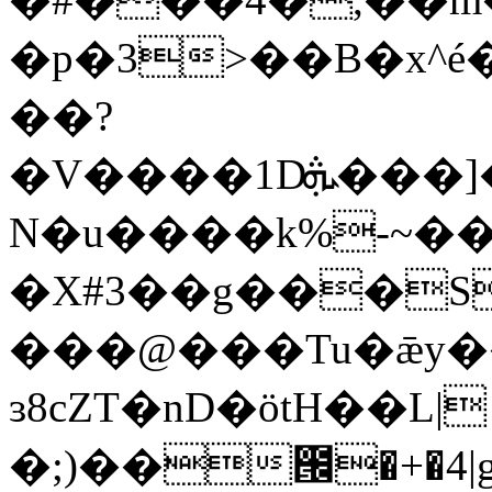
�p�3>��B�x^é
��?
�V����1Dܞ���]�s�8cW"՘���OI�R�P\\)^J�"��&����N�����Fh)O��ʓ�E&�u�+�q7hZ�
N�u����k%-~��
�X#3��g���S���Ȋ��8X
���@���Tu�ǣy�
ɜ8cZT�nD�ӧtH��L|
�;)��౜�+�4|